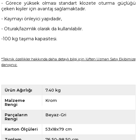
- Görece yüksek olması standart klozete oturma güçlüğü
çeken kişiler için avantaj sağlamaktadır.
- Kaymayı önleyici yapıdadır,
- Oturak/lazımlık olarak da kullanılabilir.
-100 kg taşıma kapasitesi.
*Teknik özellikler hakkında daha detaylı bilgi için lüften Uzman Satış Ekibimize
danışınız.
Ürün Ağırlığı
7.40 kg
Malzeme
Krom
Rengi
Parçaların
Beyaz-Gri
Rengi
Karton Ölçüleri
53x18x79 cm
Toplam
76.50-98.50 cm