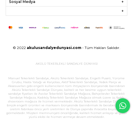
Sosyal Medya
© 2022
akulusandalyedunyasi.com
- Tüm Hakları Saklıdır.
AKÜLÜ TEKERLEKLİ SANDALYE DÜNYASI
Manuel Tekerlekli Sandalye, Akülü Tekerlekli Sandalye, Engelli Puseti, Yürüme
Grubu, Hasta Yatağı ve Karyolası, Aktif Tekerlekli Sandalye, Yedek Parça ve
Aksesuarları gibi engelli kullanıcıların tüm ihtiyaçlarını bünyesinde barındıran
Akülü Tekerlekli Sandalye Dünyası, kaliteli ve her kesime uygun tekerlekli
sandalye fiyatları ile Avcılar Tekerlekli Sandalye Mağaza, Bahçelievler Tekerlekli
Sandalye Mağaza, Kadıköy Tekerlekli Sandalye Mağaza olmak üzere üç farklı
showroom mağaza ile hizmet vermektedir. Akülü Tekerlekli Sandalye Dünyası,
birçok engelli ürünleri ve markasını bünyesinde barındırmak ile beraber, büyük
üretim fabrikası öncü yerli üretimleri ile Dünya çapında ihracatta büyük ilgi
görmektedir. Müşteri memnuniyeti önceliğinde, kaliteli hizmet anlayışı ve güler
yüzlü ekibi ile hizmet vermeye devam etmektedir.