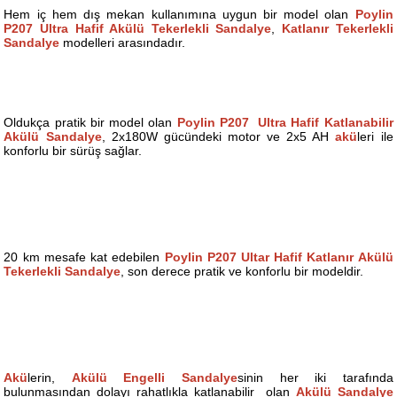
Hem iç hem dış mekan kullanımına uygun bir model olan
Poylin
P207 Ultra Hafif Akülü Tekerlekli Sandalye
,
Katlanır Tekerlekli
Sandalye
modelleri arasındadır.
Oldukça pratik bir model olan
Poylin P207 Ultra Hafif Katlanabilir
Akülü Sandalye
, 2x180W gücündeki motor ve 2x5 AH
akü
leri ile
konforlu bir sürüş sağlar.
20 km mesafe kat edebilen
Poylin P207 Ultar Hafif Katlanır Akülü
Tekerlekli Sandalye
, son derece pratik ve konforlu bir modeldir.
Akü
lerin,
Akülü Engelli Sandalye
sinin her iki tarafında
bulunmasından dolayı rahatlıkla katlanabilir olan
Akülü Sandalye