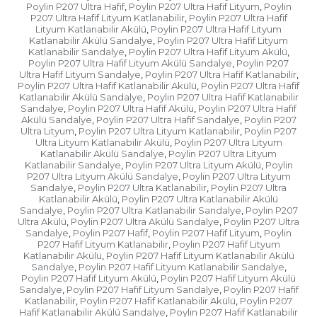
Poylin P207 Ultra Hafif
Poylin P207 Ultra Hafif Lityum
Poylin
,
,
P207 Ultra Hafif Lityum Katlanabilir
Poylin P207 Ultra Hafif
,
Lityum Katlanabilir Akülü
Poylin P207 Ultra Hafif Lityum
,
Katlanabilir Akülü Sandalye
Poylin P207 Ultra Hafif Lityum
,
Katlanabilir Sandalye
Poylin P207 Ultra Hafif Lityum Akülü
,
,
Poylin P207 Ultra Hafif Lityum Akülü Sandalye
Poylin P207
,
Ultra Hafif Lityum Sandalye
Poylin P207 Ultra Hafif Katlanabilir
,
,
Poylin P207 Ultra Hafif Katlanabilir Akülü
Poylin P207 Ultra Hafif
,
Katlanabilir Akülü Sandalye
Poylin P207 Ultra Hafif Katlanabilir
,
Sandalye
Poylin P207 Ultra Hafif Akülü
Poylin P207 Ultra Hafif
,
,
Akülü Sandalye
Poylin P207 Ultra Hafif Sandalye
Poylin P207
,
,
Ultra Lityum
Poylin P207 Ultra Lityum Katlanabilir
Poylin P207
,
,
Ultra Lityum Katlanabilir Akülü
Poylin P207 Ultra Lityum
,
Katlanabilir Akülü Sandalye
Poylin P207 Ultra Lityum
,
Katlanabilir Sandalye
Poylin P207 Ultra Lityum Akülü
Poylin
,
,
P207 Ultra Lityum Akülü Sandalye
Poylin P207 Ultra Lityum
,
Sandalye
Poylin P207 Ultra Katlanabilir
Poylin P207 Ultra
,
,
Katlanabilir Akülü
Poylin P207 Ultra Katlanabilir Akülü
,
Sandalye
Poylin P207 Ultra Katlanabilir Sandalye
Poylin P207
,
,
Ultra Akülü
Poylin P207 Ultra Akülü Sandalye
Poylin P207 Ultra
,
,
Sandalye
Poylin P207 Hafif
Poylin P207 Hafif Lityum
Poylin
,
,
,
P207 Hafif Lityum Katlanabilir
Poylin P207 Hafif Lityum
,
Katlanabilir Akülü
Poylin P207 Hafif Lityum Katlanabilir Akülü
,
Sandalye
Poylin P207 Hafif Lityum Katlanabilir Sandalye
,
,
Poylin P207 Hafif Lityum Akülü
Poylin P207 Hafif Lityum Akülü
,
Sandalye
Poylin P207 Hafif Lityum Sandalye
Poylin P207 Hafif
,
,
Katlanabilir
Poylin P207 Hafif Katlanabilir Akülü
Poylin P207
,
,
Hafif Katlanabilir Akülü Sandalye
Poylin P207 Hafif Katlanabilir
,