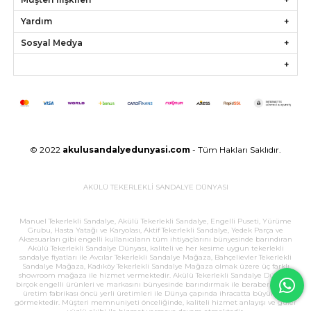
Yardım
Sosyal Medya
© 2022
akulusandalyedunyasi.com
- Tüm Hakları Saklıdır.
AKÜLÜ TEKERLEKLİ SANDALYE DÜNYASI
Manuel Tekerlekli Sandalye, Akülü Tekerlekli Sandalye, Engelli Puseti, Yürüme
Grubu, Hasta Yatağı ve Karyolası, Aktif Tekerlekli Sandalye, Yedek Parça ve
Aksesuarları gibi engelli kullanıcıların tüm ihtiyaçlarını bünyesinde barındıran
Akülü Tekerlekli Sandalye Dünyası, kaliteli ve her kesime uygun tekerlekli
sandalye fiyatları ile Avcılar Tekerlekli Sandalye Mağaza, Bahçelievler Tekerlekli
Sandalye Mağaza, Kadıköy Tekerlekli Sandalye Mağaza olmak üzere üç farklı
showroom mağaza ile hizmet vermektedir. Akülü Tekerlekli Sandalye Dünyası,
birçok engelli ürünleri ve markasını bünyesinde barındırmak ile beraber, büyük
üretim fabrikası öncü yerli üretimleri ile Dünya çapında ihracatta büyük ilgi
görmektedir. Müşteri memnuniyeti önceliğinde, kaliteli hizmet anlayışı ve güler