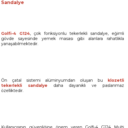
Sandalye
Golfi-4 G124
, çok fonksiyonlu tekerlekli sandalye, eğimli
gövde sayesinde yemek masası gibi alanlara rahatlıkla
yanaşabilmektedir.
Ön çatal sistemi alüminyumdan oluşan bu
klozetli
tekerlekli sandalye
daha dayanıklı ve paslanmaz
özelliktedir.
Kullanıcısının güvenliğine önem veren Golfi-4 G124 Multi