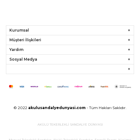
Kurumsal
Müşteri İlişkileri
Yardım
Sosyal Medya
© 2022
akulusandalyedunyasi.com
- Tüm Hakları Saklıdır.
AKÜLÜ TEKERLEKLİ SANDALYE DÜNYASI
Manuel Tekerlekli Sandalye, Akülü Tekerlekli Sandalye, Engelli Puseti, Yürüme