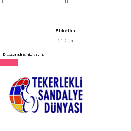
Etiketler
124
G124
,
,
Gönder